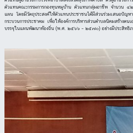
ตัวแทนคณะกรรมการกองทุนหมูบ้าน ตัวแทนกลุ่มอาชีพ จำนวน ๔๒ คน 
แผน โดยมีวัตถุประสงค์ให้ตัวแทนประชาชนได้มีส่วนร่วมเสนอปั
กระบวนการประชาคม เพื่อให้องค์การบริหารส่วนตำบลนิคมสร้างตน
บรรจุในแผนพัฒนาท้องถิ่น (พ.ศ. ๒๕๖๖ – ๒๕๗๐) อย่างมีประสิทธิ