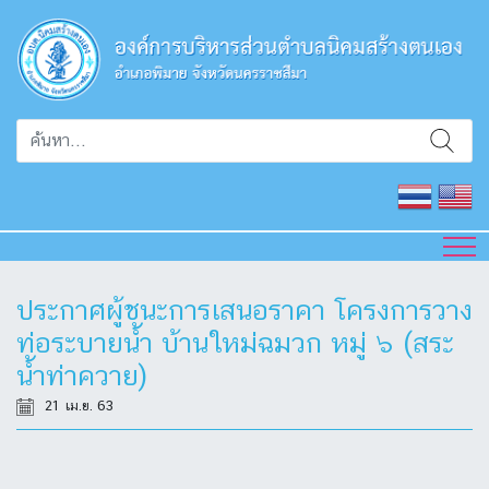
ประกาศผู้ชนะการเสนอราคา โครงการวาง
ท่อระบายน้ำ บ้านใหม่ฉมวก หมู่ ๖ (สระ
น้ำท่าควาย)
21 เม.ย. 63