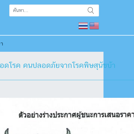
รา
ปลอดโรค คนปลอดภัยจากโรคพิษสุนัขบ้า