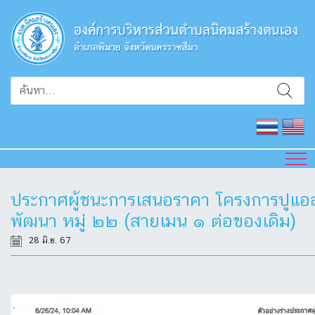
ประกาศผู้ชนะการเสนอราคา โครงการปูแอส
พัฒนา หมู่ ๒๒ (สายเมน ๑ ต่อของเดิม)
28 มิ.ย. 67