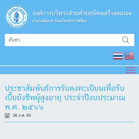
ประชาสัมพันธ์การรับลงทะเบียนเพื่อรับ
เบี้ยยังชีพผู้สูงอายุ ประจำปีงบประมาณ
พ.ศ. ๒๕๖๖
26 ก.ย. 65