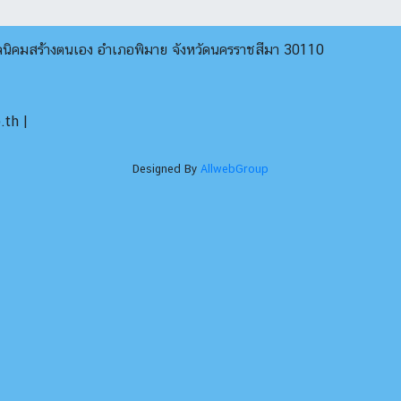
บลนิคมสร้างตนเอง อำเภอพิมาย จังหวัดนครราชสีมา 30110
th |
Designed By
AllwebGroup