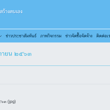
ข่าวประชาสัมพันธ์
ภาพกิจกรรม
ข่าวจัดซื้อจัดจ้าง
ติดต่อเ
จิกายน ๒๕๖๓
๕๖๓ (jpg)