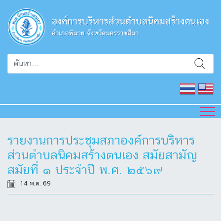
รายงานการประชุมสภาองค์การบริหาร
ส่วนตำบลนิคมสร้างตนเอง สมัยสามัญ
สมัยที่ ๑ ประจำปี พ.ศ. ๒๕๖๙
14 พ.ค. 69