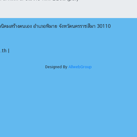
บลนิคมสร้างตนเอง อำเภอพิมาย จังหวัดนครราชสีมา 30110
th |
Designed By
AllwebGroup