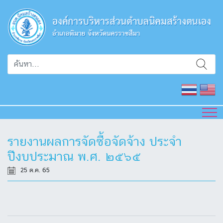
รายงานผลการจัดซื้อจัดจ้าง ประจำ
ปีงบประมาณ พ.ศ. ๒๕๖๕
25 ต.ค. 65