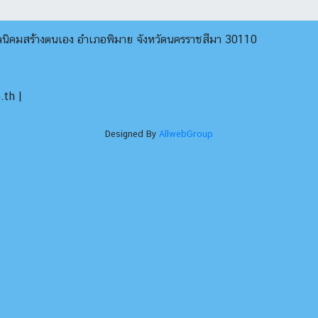
บลนิคมสร้างตนเอง อำเภอพิมาย จังหวัดนครราชสีมา 30110
th |
Designed By
AllwebGroup