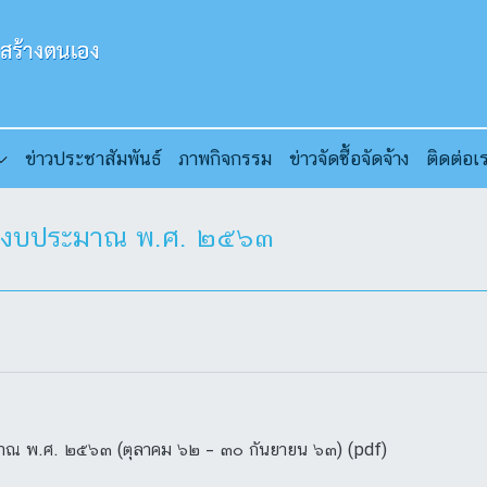
ข่าวประชาสัมพันธ์
ภาพกิจกรรม
ข่าวจัดซื้อจัดจ้าง
ติดต่อเ
จำปีงบประมาณ พ.ศ. ๒๕๖๓
ะมาณ พ.ศ. ๒๕๖๓ (ตุลาคม ๖๒ – ๓๐ กันยายน ๖๓) (pdf)