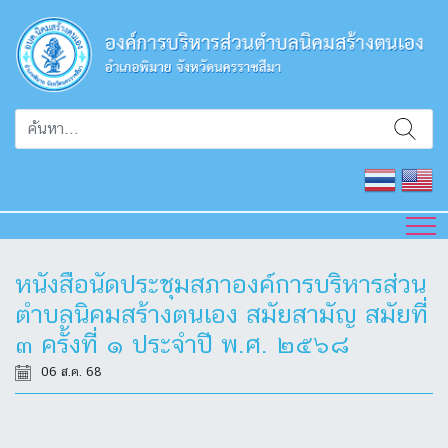
หนังสือนัดประชุมสภาองค์การบริหารส่วน
ตำบลนิคมสร้างตนเอง สมัยสามัญ สมัยที่
๓ ครั้งที่ ๑ ประจำปี พ.ศ. ๒๕๖๘
06 ส.ค. 68