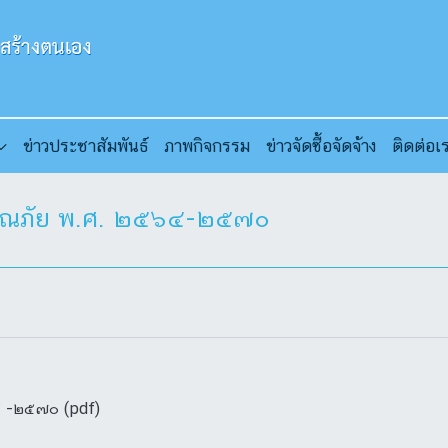
ข่าวประชาสัมพันธ์
ภาพกิจกรรม
ข่าวจัดซื้อจัดจ้าง
ติดต่อเ
ารณภัย พ.ศ. ๒๕๖๔-๒๕๗๐
๔ -๒๕๗๐ (pdf)