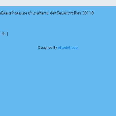
บลนิคมสร้างตนเอง อำเภอพิมาย จังหวัดนครราชสีมา 30110
th |
Designed By
AllwebGroup