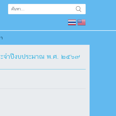
รา
๑ ประจำปีงบประมาณ พ.ศ. ๒๕๖๙