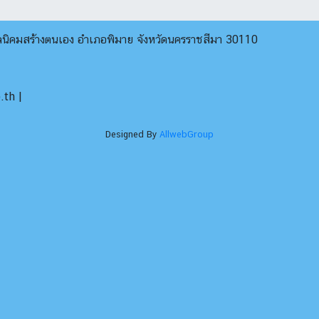
บลนิคมสร้างตนเอง อำเภอพิมาย จังหวัดนครราชสีมา 30110
th |
Designed By
AllwebGroup