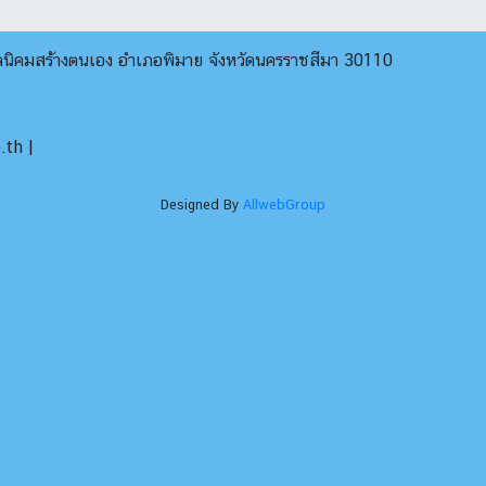
บลนิคมสร้างตนเอง อำเภอพิมาย จังหวัดนครราชสีมา 30110
th |
Designed By
AllwebGroup