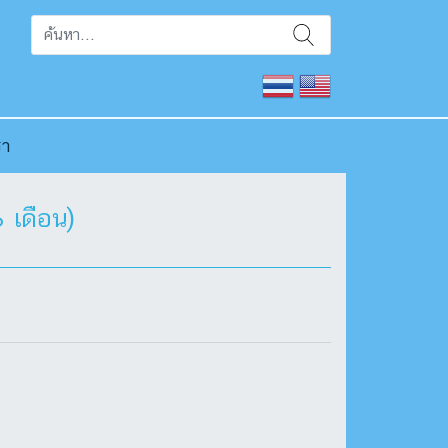
รา
 เดือน)