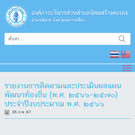
รายงานการติดตามและประเมินผลแผน
พัฒนาท้องถิ่น (พ.ศ. ๒๕๖๖-๒๕๗๐)
ประจำปีงบประมาณ พ.ศ. ๒๕๖๖
05 ก.พ. 67