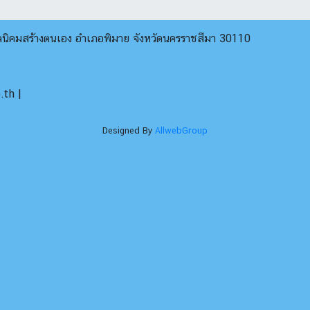
บลนิคมสร้างตนเอง อำเภอพิมาย จังหวัดนครราชสีมา 30110
th |
Designed By
AllwebGroup