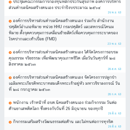
ประชุมคณะกรรมการกองทุนหลักประกันสุขภาพ องค์การบริหาร
ส่วนตำบลนิคมสร้างตนเอง ประจำปีงบประมาณ ๒๕๖๔
26 พ.ย. 63
องค์การบริหารส่วนตำบลนิคมสร้างตนเอง ร่วมกับ สำนักงาน
ปศุสัตว์อำเภอพิมาย หน่วย HHU กรมปศุสัตว์ และสหกรณ์โคนม
พิมาย ตั้งจุดควบคุมการเคลื่อนย้ายสัตว์เพื่อควบคุมการระบาดของ
โรคปากและเท้าเปื่อย (FMD)
23 พ.ย. 63
องค์การบริหารส่วนตำบลนิคมสร้างตนเอง ได้จัดโครงการอบรม
คุณธรรม จริยธรรม เพื่อพัฒนาคุณภาพชีวิต เมื่อวันวันศุกร์ที่ ๒๘
สิงหาคม ๒๕๖๓
28 ส.ค. 63
องค์การบริหารส่วนตำบลนิคมสร้างตนเอง จัดโครงการปลูกป่า
เฉลิมพระเกียรติพระบาทสมเด็จพระเจ้าอยู่หัว มหาวชิราลงกรณ์ วัน
ที่ ๒๘ กรกฎาคม ๒๕๖๓
28 ก.ค. 63
พนักงาน เจ้าหน้าที่ อบต.นิคมสร้างตนเอง ร่วมกิจกรรม วันต่อ
ต้านยาเสพติดโลก ซึ่งตรงกับวันที่ 26 มิถุนายน ของทุกปี
26 มิ.ย. 63
กิจกรรมเสริมสร้างวัฒนธรรมต่อต้าน และไม่ทนต่อการทุจริต
26 มิ.ย. 63