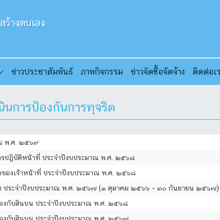
ข่าวประชาสัมพันธ์
ภาพกิจกรรม
ข่าวจัดซื้อจัดจ้าง
ติดต่อเ
นการป้องกันการทุจริต
าณ พ.ศ. ๒๕๖๙
รปฏิบัติหน้าที่ ประจำปีงบประมาณ พ.ศ. ๒๕๖๘
ิชอบของเจ้าหน้าที่ ประจำปีงบประมาณ พ.ศ. ๒๕๖๘
ิมิชอบ ประจำปีงบประมาณ พ.ศ. ๒๕๖๗ (๑ ตุลาคม ๒๕๖๖ – ๓๐ กันยายน ๒๕๖๗)
ยวข้องกับสินบน ประจำปีงบประมาณ พ.ศ. ๒๕๖๘
ยวข้องกับสินบน ประจำปีงบประมาณ พ.ศ. ๒๕๖๗