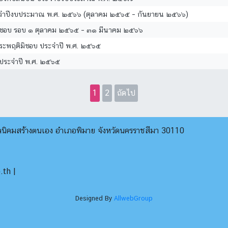
 ประจำปีงบประมาณ พ.ศ. ๒๕๖๖ (ตุลาคม ๒๕๖๕ – กันยายน ๒๕๖๖)
ฤติมิชอบ รอบ ๑ ตุลาคม ๒๕๖๕ – ๓๑ มีนาคม ๒๕๖๖
ประพฤติมิชอบ ประจำปี พ.ศ. ๒๕๖๕
 ประจำปี พ.ศ. ๒๕๖๕
1
2
ถัดไป
บลนิคมสร้างตนเอง อำเภอพิมาย จังหวัดนครราชสีมา 30110
th |
Designed By
AllwebGroup