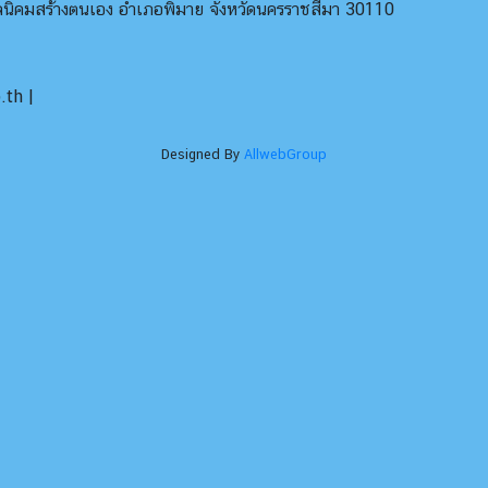
บลนิคมสร้างตนเอง อำเภอพิมาย จังหวัดนครราชสีมา 30110
th |
Designed By
AllwebGroup