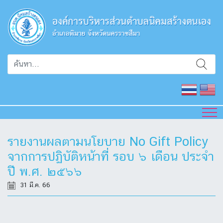
รายงานผลตามนโยบาย No Gift Policy
จากการปฏิบัติหน้าที่ รอบ ๖ เดือน ประจำ
ปี พ.ศ. ๒๕๖๖
31 มี.ค. 66