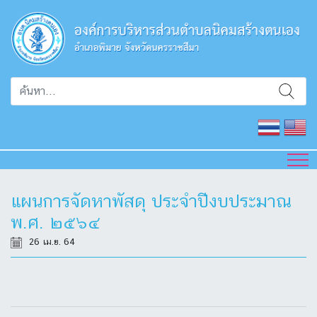
แผนการจัดหาพัสดุ ประจำปีงบประมาณ
พ.ศ. ๒๕๖๔
26 เม.ย. 64