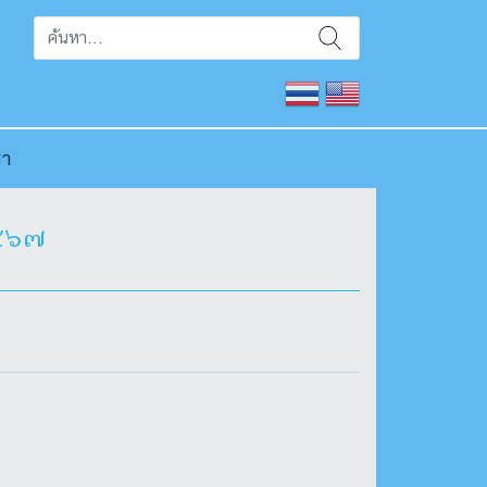
รา
๒๕๖๗