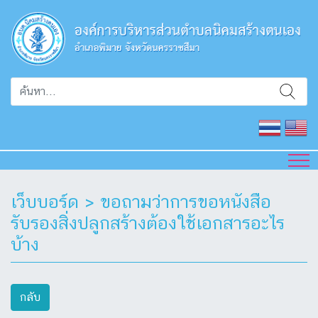
เว็บบอร์ด > ขอถามว่าการขอหนังสือ
รับรองสิ่งปลูกสร้างต้องใช้เอกสารอะไร
บ้าง
กลับ