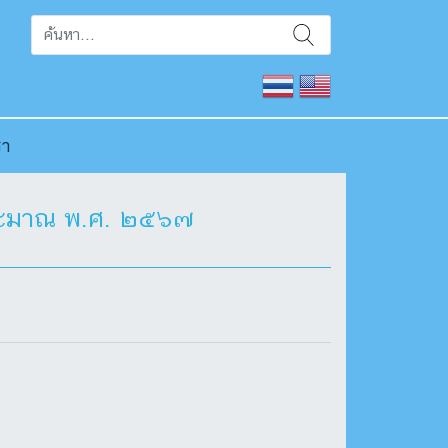
รา
บประมาณ พ.ศ. ๒๕๖๗