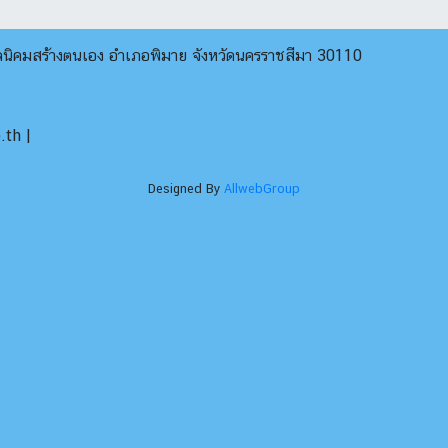
บลนิคมสร้างตนเอง อำเภอพิมาย จังหวัดนครราชสีมา 30110
th |
Designed By
AllwebGroup