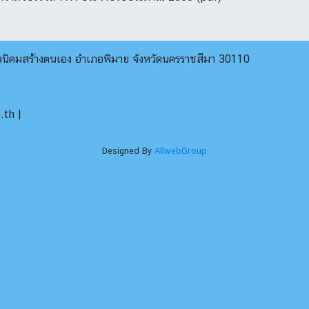
บลนิคมสร้างตนเอง อำเภอพิมาย จังหวัดนครราชสีมา 30110
th |
Designed By
AllwebGroup