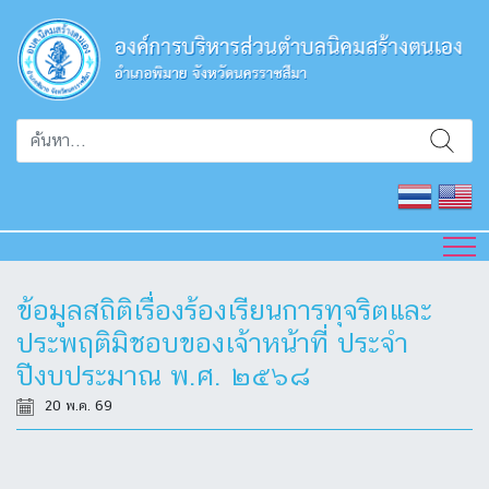
ข้อมูลสถิติเรื่องร้องเรียนการทุจริตและ
ประพฤติมิชอบของเจ้าหน้าที่ ประจำ
ปีงบประมาณ พ.ศ. ๒๕๖๘
20 พ.ค. 69