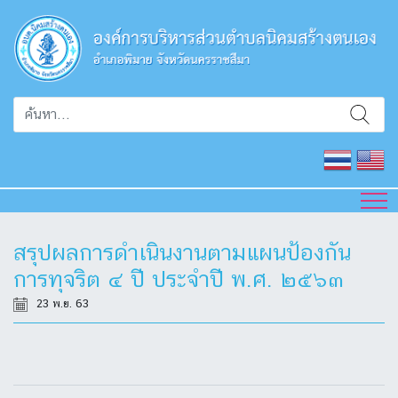
สรุปผลการดำเนินงานตามแผนป้องกัน
การทุจริต ๔ ปี ประจำปี พ.ศ. ๒๕๖๓
23 พ.ย. 63