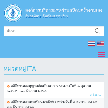
หมวดหมู่ITA
สถิติการขออนุญาตก่อสร้างอาคาร ระหว่างวันที่ ๑ ตุลาคม
๒๕๖๕ – ๓๑ มีนาคม ๒๕๖๖
31 มี.ค. 66
สถิติการขอจดทะเบียนพาณิชย์ ระหว่างวันที่ ๑ ตุลาคม ๒๕๖๕ –
๓๑ มีนาคม ๒๕๖๖